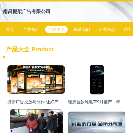
南昌棚架广告有限公司
首页
企业简介
产品大全
联系我们
企业信息
访客
产品大全
Product
腾新广告投放与制作 让好产品被更多人看见背后的软件开发力量
理想首款纯电车9月量产，华为问界M9谍照曝光 新战局下的中国智能电动车市场